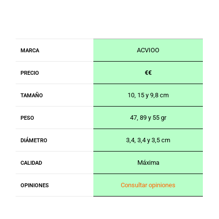
ACVIOO
MARCA
€€
PRECIO
10, 15 y 9,8 cm
TAMAÑO
47, 89 y 55 gr
PESO
3,4, 3,4 y 3,5 cm
DIÁMETRO
Máxima
CALIDAD
Consultar opiniones
OPINIONES