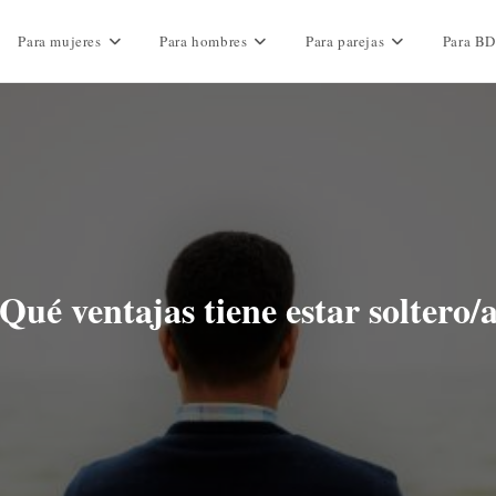
Para mujeres
Para hombres
Para parejas
Para B
Qué ventajas tiene estar soltero/