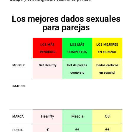
Los mejores dados sexuales
para parejas
LOS MÁS
LOS MÁS
LOS MEJORES
VENDIDOS
COMPLETOS
EN ESPAÑOL
MODELO
Set Healifty
Set de piezas
Dados eróticos
completo
en español
IMAGEN
Healifty
Mezcla
O3
MARCA
€
€€
€€
PRECIO