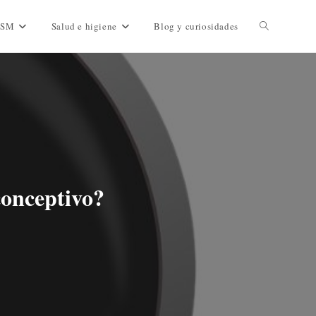
DSM
Salud e higiene
Blog y curiosidades
conceptivo?