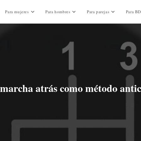
Para mujeres
Para hombres
Para parejas
Para B
 marcha atrás como método anti