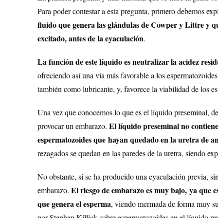
Para poder contestar a esta pregunta, primero debemos expl
fluido que genera las glándulas de Cowper y Littre y 
excitado, antes de la eyaculación
.
La función de este líquido es neutralizar la acidez resid
ofreciendo así una vía más favorable a los espermatozoides
también como lubricante, y, favorece la viabilidad de los e
Una vez que conocemos lo que es el líquido preseminal, de
El líquido preseminal no contiene
provocar un embarazo.
espermatozoides que hayan quedado en la uretra de an
rezagados se quedan en las paredes de la uretra, siendo exp
No obstante, si se ha producido una eyaculación previa, sin 
El riesgo de embarazo es muy bajo, ya que es
embarazo.
que genera el esperma
, viendo mermada de forma muy sus
por Stephen Killick sobre espermatozoides en el líquido p