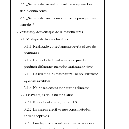
2.5
¿Se trata de un método anticonceptivo tan
fiable como otros?
2.6
¿Se trata de una técnica pensada para parejas
estables?
3
Ventajas y desventajas de la marcha atrás
3.1
Ventajas de la marcha atrás
3.1.1
Realizado correctamente, evita el uso de
hormonas
3.1.2
Evita el efecto adverso que pueden
producir diferentes métodos anticonceptivos
3.1.3
La relación es más natural, al no utilizarse
agentes externos
3.1.4
No posee costes monetarios directos
3.2
Desventajas de la marcha atrás
3.2.1
No evita el contagio de ETS
3.2.2
Es menos efectivo que otros métodos
anticonceptivos
3.2.3
Puede provocar estrés e insatisfacción en