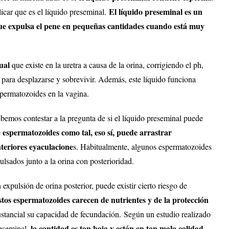
El líquido preseminal es un
icar que es el líquido preseminal.
que expulsa el pene en pequeñas cantidades cuando está muy
ual
que existe en la uretra a causa de la orina, corrigiendo el ph,
 para desplazarse y sobrevivir. Además, este líquido funciona
spermatozoides en la vagina.
bemos contestar a la pregunta de si el líquido preseminal puede
 espermatozoides como tal, eso sí, puede arrastrar
teriores eyaculacione
s. Habitualmente, algunos espermatozoides
ulsados junto a la orina con posterioridad.
expulsión de orina posterior, puede existir cierto riesgo de
tos espermatozoides carecen de nutrientes y de la protección
tancial su capacidad de fecundación. Según un estudio realizado
la cantidad es tan baja y están en tan mala calidad,
reseminal,