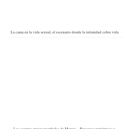
La cama en la vida sexual, el escenario donde la intimidad cobra vida
Los secretos mejor guardados de Murcia – Rincones románticos y